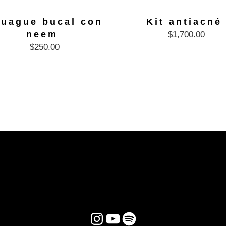
juague bucal con
Kit antiacné
neem
$
1,700.00
$
250.00
Instagram
YouTube
Spotify