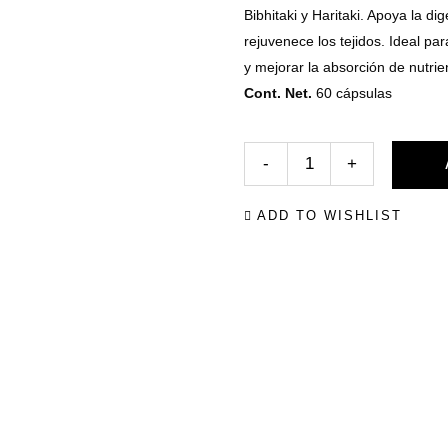
cliente
Bibhitaki y Haritaki. Apoya la d
rejuvenece los tejidos. Ideal para
y mejorar la absorción de nutrie
Cont. Net.
60 cápsulas
100
ADD TO WISHLIST
Cápsulas
Triphala
quantity