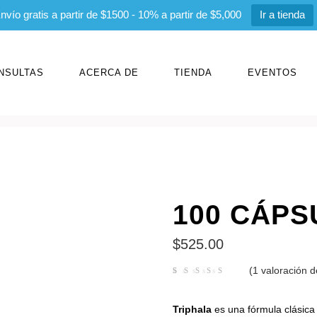
nvío gratis a partir de $1500 - 10% a partir de $5,000
Ir a tienda
NSULTAS
ACERCA DE
TIENDA
EVENTOS
100 CÁPS
$
525.00
(
1
valoración de
Valorado
con
de 5 en
base a
valoración
Triphala
es una fórmula clásica 
de un