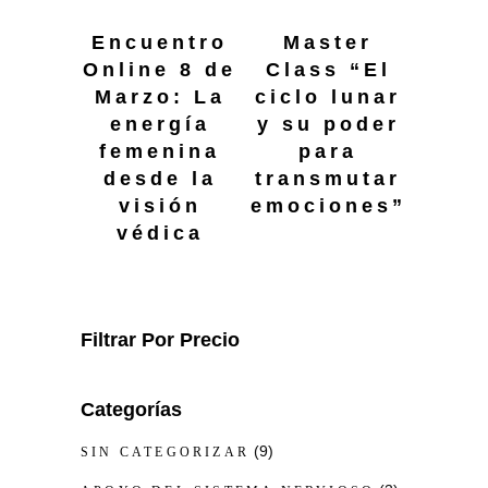
Encuentro
Master
Online 8 de
Class “El
Marzo: La
ciclo lunar
energía
y su poder
femenina
para
desde la
transmutar
visión
emociones”
védica
Filtrar Por Precio
Categorías
9
9
SIN CATEGORIZAR
p