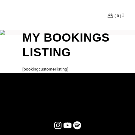
0
MY BOOKINGS
LISTING
[bookingcustomerlisting]
Instagram
YouTube
Spotify