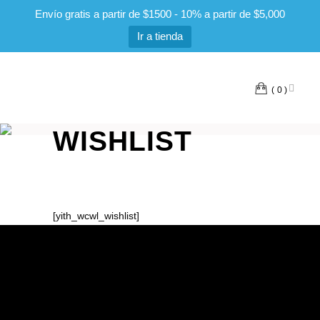
Envío gratis a partir de $1500 - 10% a partir de $5,000
Ir a tienda
0
WISHLIST
[yith_wcwl_wishlist]